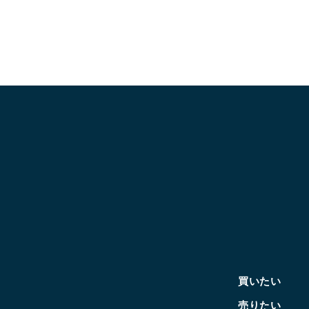
買いたい
売りたい