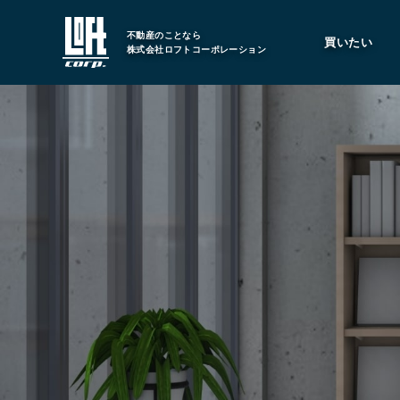
不動産のことなら
買いたい
株式会社ロフトコーポレーション