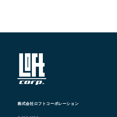
株式会社ロフトコーポレーション