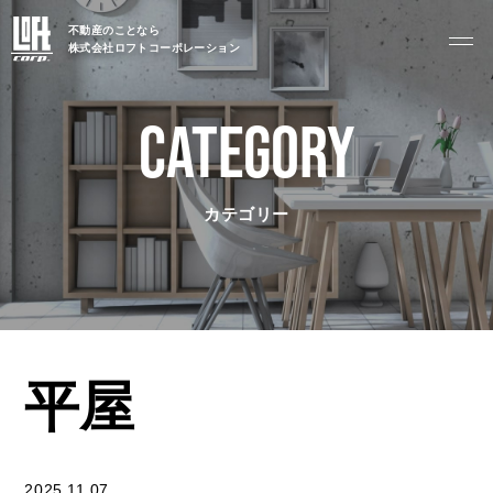
TOP
不動産のことなら
株式会社ロフトコーポレーション
トップページ
CATEGORY
GARAGE APART
ガレージアパート
カテゴリー
G BASE
G CRAFT
ABOUT
私たちについて
平屋
- 会社概要
- スタッフ紹介
2025.11.07