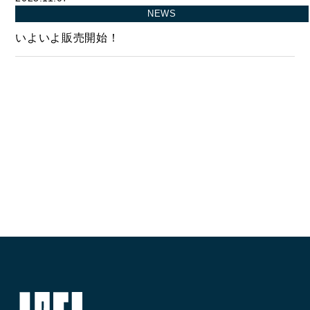
FOOD
NEWS
飲食部門
いよいよ販売開始！
- ル・カフェニシハラ
- 四季即贅喰
BUY
売買物件