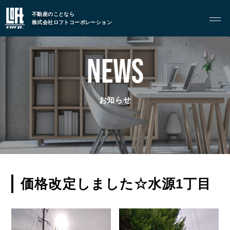
不動産のことなら
株式会社ロフトコーポレーション
GARAGE APART
ガレージアパート
NEWS
G BASE
G CRAFT
お知らせ
ABOUT
私たちについて
- 会社概要
- スタッフ紹介
価格改定しました☆水源1丁目
FOOD
飲食部門