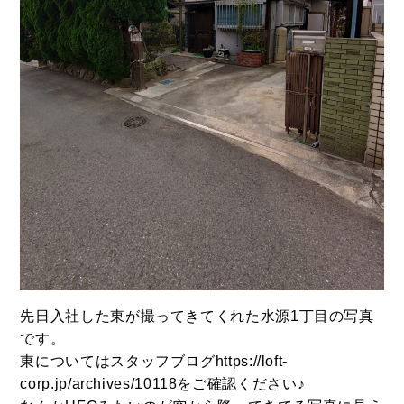
BUY
売買物件
SELL
物件の売却
先日入社した東が撮ってきてくれた水源1丁目の写真
です。
東についてはスタッフブログhttps://loft-
DEVELOP
分譲地の紹介
corp.jp/archives/10118をご確認ください♪