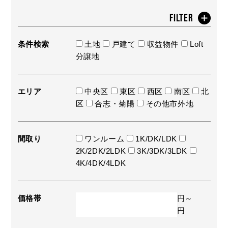
FILTER
条件検索
土地
戸建て
収益物件
Loft
分譲地
エリア
中央区
東区
西区
南区
北
区
合志・菊陽
その他市外地
間取り
ワンルーム
1K/DK/LDK
2K/2DK/2LDK
3K/3DK/3LDK
4K/4DK/4LDK
価格帯
円～
円