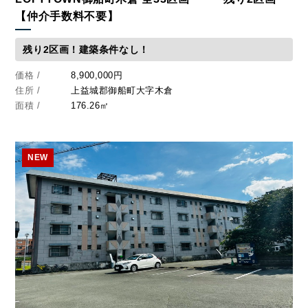
【仲介手数料不要】
残り2区画！建築条件なし！
価格 /
8,900,000円
住所 /
上益城郡御船町大字木倉
面積 /
176.26㎡
NEW