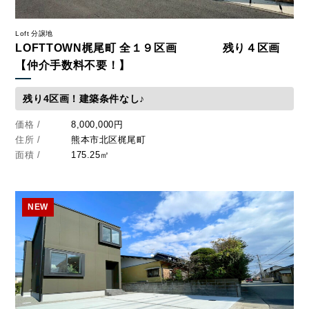
Loft 分譲地
LOFTTOWN梶尾町 全１９区画 残り４区画
【仲介手数料不要！】
残り4区画！建築条件なし♪
価格 /
8,000,000円
住所 /
熊本市北区梶尾町
面積 /
175.25㎡
NEW