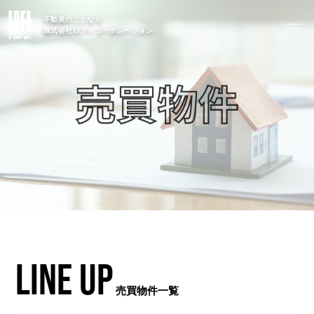
ABOUT
私たちについて
不動産のことなら
株式会社ロフトコーポレーション
- 会社概要
- スタッフ紹介
FOOD
飲食部門
- ル・カフェニシハラ
- 四季即贅喰
LINE UP
売買物件一覧