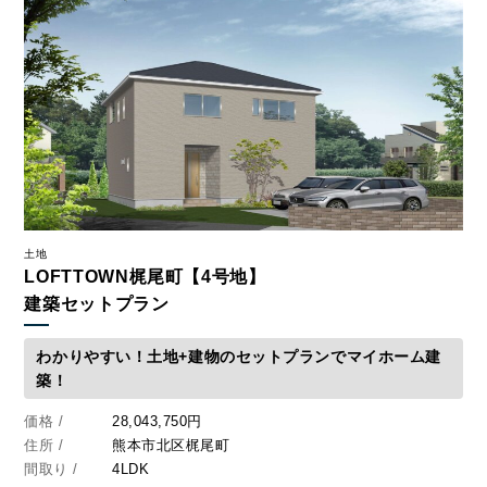
CONTACT
お問い合わせ
コンタクトフォームからお問い合わせ
LINEでお問い合わせ
土地
LOFTTOWN梶尾町【4号地】
096-211-6210
受付時間 / 10:00~18:00
建築セットプラン
わかりやすい！土地+建物のセットプランでマイホーム建
築！
Follow us
価格 /
28,043,750円
住所 /
熊本市北区梶尾町
間取り /
4LDK