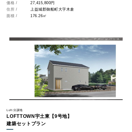
価格 /
27,415,800円
住所 /
上益城郡御船町大字木倉
面積 /
176.26㎡
Loft 分譲地
LOFTTOWN宇土東【9号地】
建築セットプラン