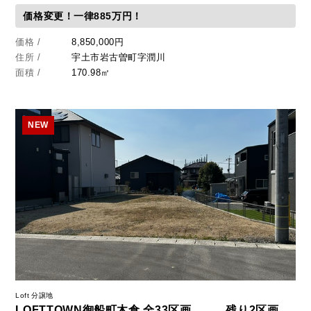
価格変更！一律885万円！
価格 /
8,850,000円
住所 /
宇土市岩古曽町字潤川
面積 /
170.98㎡
NEW
Loft 分譲地
LOFTTOWN御船町木倉 全33区画 残り2区画