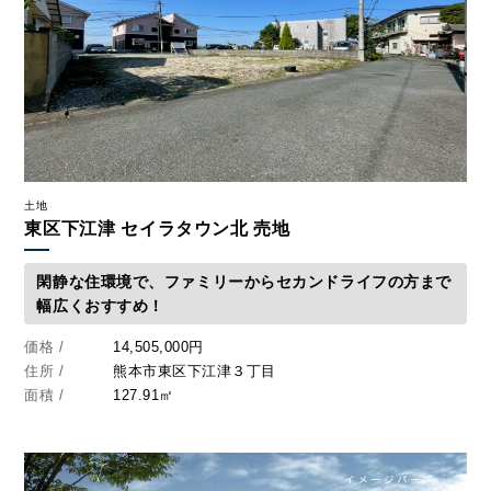
土地
東区下江津 セイラタウン北 売地
閑静な住環境で、ファミリーからセカンドライフの方まで
幅広くおすすめ！
価格 /
14,505,000円
住所 /
熊本市東区下江津３丁目
面積 /
127.91㎡