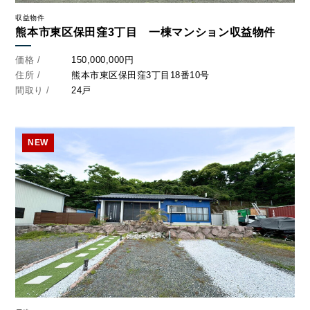
収益物件
熊本市東区保田窪3丁目 一棟マンション収益物件
価格 /
150,000,000円
住所 /
熊本市東区保田窪3丁目18番10号
間取り /
24戸
NEW
BUY
売買物件
SELL
物件の売却