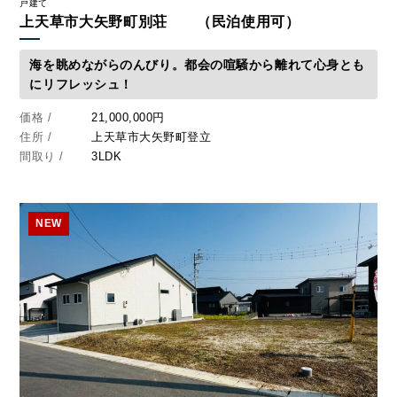
戸建て
上天草市大矢野町別荘 （民泊使用可）
DEVELOP
分譲地の紹介
海を眺めながらのんびり。都会の喧騒から離れて心身とも
にリフレッシュ！
価格 /
21,000,000円
住所 /
上天草市大矢野町登立
間取り /
3LDK
NEW