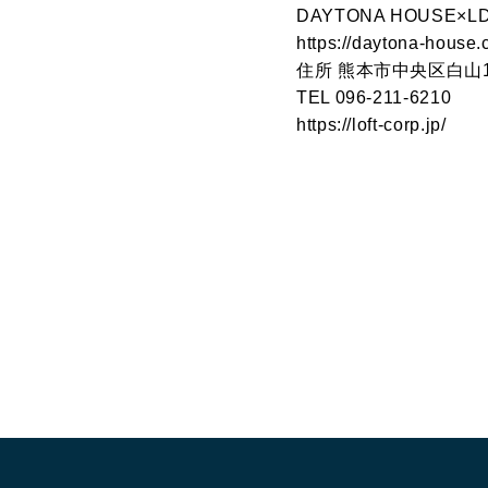
DAYTONA HOUSE×LD
https://daytona-house.
住所 熊本市中央区白山1
TEL 096-211-6210
https://loft-corp.jp/