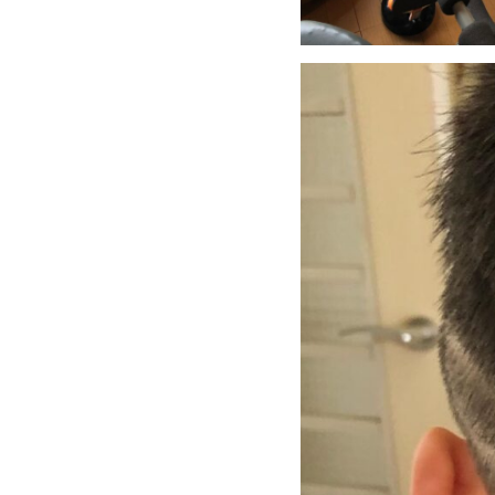
FOOD
飲食部門
- ル・カフェニシハラ
- 四季即贅喰