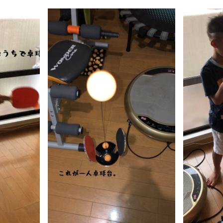
BUY
C
売買物件
SELL
物件の売却
DEVELOP
分譲地の紹介
Fo