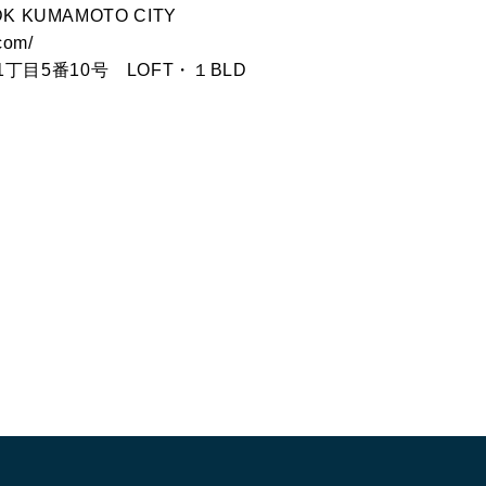
K KUMAMOTO CITY
com/
丁目5番10号 LOFT・１BLD