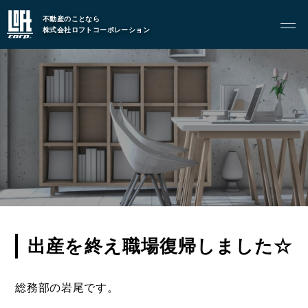
不動産のことなら
株式会社ロフトコーポレーション
GARAGE APART
ガレージアパート
G BASE
G CRAFT
ABOUT
私たちについて
- 会社概要
- スタッフ紹介
出産を終え職場復帰しました☆
FOOD
飲食部門
総務部の岩尾です。