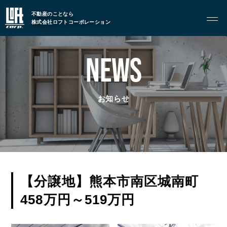
GARAGE APART
不動産のことなら
株式会社ロフトコーポレーション
ガレージアパート
G BASE
NEWS
G CRAFT
ABOUT
お知らせ
私たちについて
- 会社概要
- スタッフ紹介
FOOD
【分譲地】熊本市南区城南町
飲食部門
458万円～519万円
- ル・カフェニシハラ
- 四季即贅喰