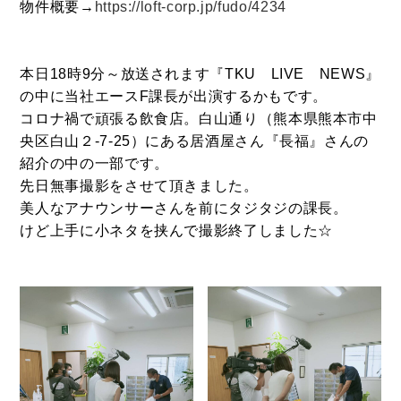
物件概要→
https://loft-corp.jp/fudo/4234
BUY
売買物件
本日18時9分～放送されます『TKU LIVE NEWS』
の中に当社エースF課長が出演するかもです。
コロナ禍で頑張る飲食店。白山通り（熊本県熊本市中
SELL
央区白山２-7-25）にある居酒屋さん『長福』さんの
物件の売却
紹介の中の一部です。
先日無事撮影をさせて頂きました。
美人なアナウンサーさんを前にタジタジの課長。
けど上手に小ネタを挟んで撮影終了しました☆
DEVELOP
分譲地の紹介