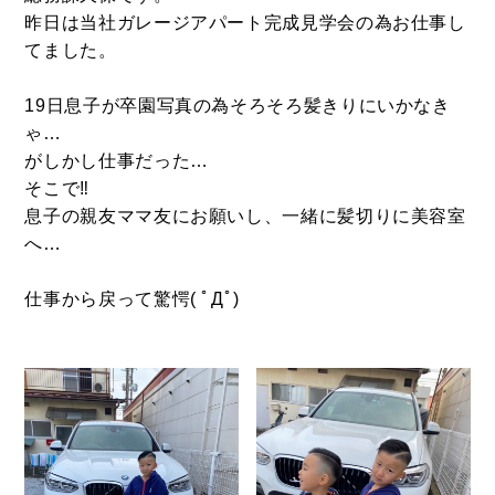
FOOD
飲食部門
昨日は当社ガレージアパート完成見学会の為お仕事し
てました。
- ル・カフェニシハラ
- 四季即贅喰
19日息子が卒園写真の為そろそろ髪きりにいかなき
ゃ…
がしかし仕事だった…
そこで‼
息子の親友ママ友にお願いし、一緒に髪切りに美容室
へ…
仕事から戻って驚愕( ﾟДﾟ)