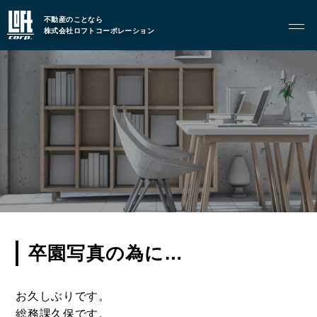
TOP
トップページ
不動産のことなら
株式会社ロフトコーポレーション
GARAGE APART
ガレージアパート
G BASE
G CRAFT
ABOUT
私たちについて
- 会社概要
卒園写真の為に…
- スタッフ紹介
お久しぶりです。
総務課久保です。