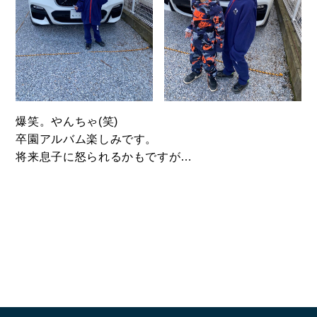
BUY
売買物件
SELL
物件の売却
爆笑。やんちゃ(笑)
卒園アルバム楽しみです。
将来息子に怒られるかもですが…
DEVELOP
分譲地の紹介