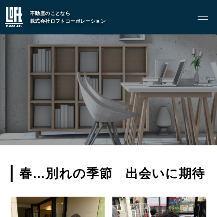
不動産のことなら
株式会社ロフトコーポレーション
GARAGE APART
ガレージアパート
G BASE
G CRAFT
ABOUT
私たちについて
- 会社概要
- スタッフ紹介
春…別れの季節 出会いに期待
FOOD
飲食部門