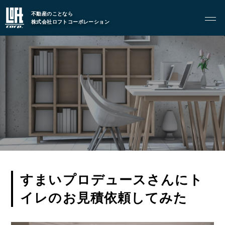
GARAGE APART
ガレージアパート
不動産のことなら
株式会社ロフトコーポレーション
G BASE
G CRAFT
ABOUT
私たちについて
- 会社概要
- スタッフ紹介
FOOD
飲食部門
すまいプロデュースさんにト
イレのお見積依頼してみた
- ル・カフェニシハラ
- 四季即贅喰