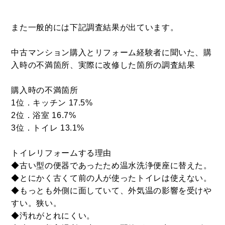
また一般的には下記調査結果が出ています。
中古マンション購入とリフォーム経験者に聞いた、購
入時の不満箇所、実際に改修した箇所の調査結果
購入時の不満箇所
BUY
1位．キッチン 17.5%
売買物件
2位．浴室 16.7%
3位．トイレ 13.1%
SELL
トイレリフォームする理由
物件の売却
◆古い型の便器であったため温水洗浄便座に替えた。
◆とにかく古くて前の人が使ったトイレは使えない。
◆もっとも外側に面していて、外気温の影響を受けや
すい。狭い。
DEVELOP
◆汚れがとれにくい。
分譲地の紹介