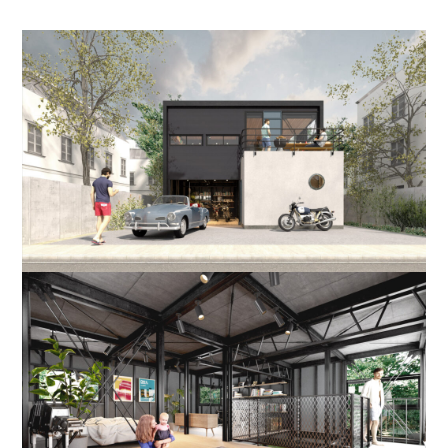
- 四季即贅喰