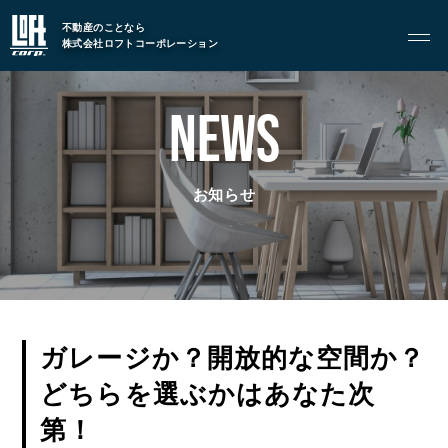
不動産のことなら
株式会社ロフトコーポレーション
GARAGE APART
ガレージアパート
NEWS
G BASE
G CRAFT
お知らせ
ABOUT
私たちについて
- 会社概要
- スタッフ紹介
ガレージか？開放的な空間か？
FOOD
どちらを選ぶかはあなた次
飲食部門
第！
- ル・カフェニシハラ