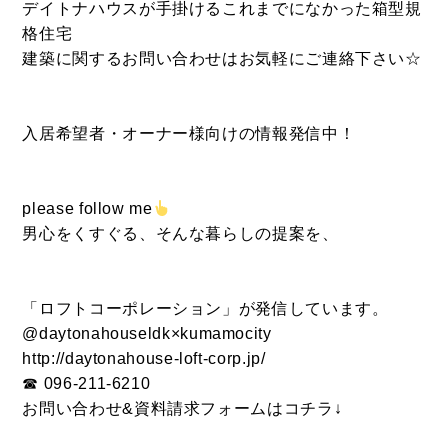
デイトナハウスが手掛けるこれまでになかった箱型規
格住宅
建築に関するお問い合わせはお気軽にご連絡下さい☆
CONTACT
お問い合わせ
入居希望者・オーナー様向けの情報発信中！
コンタクトフォームからお問い合わせ
please follow me
LINEでお問い合わせ
男心をくすぐる、そんな暮らしの提案を、
096-211-6210
受付時間 / 10:00~18:00
「ロフトコーポレーション」が発信しています。
@daytonahouseldk×kumamocity
http://daytonahouse-loft-corp.jp/
☎︎ 096-211-6210
Follow us
お問い合わせ&資料請求フォームはコチラ↓