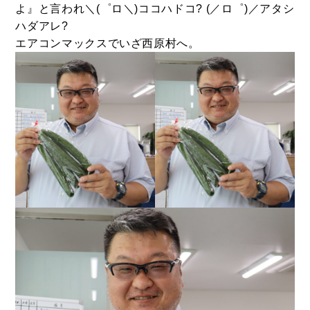
よ』と言われ＼(゜ロ＼)ココハドコ? (／ロ゜)／アタシ
ハダアレ?
エアコンマックスでいざ西原村へ。
BUY
売買物件
SELL
物件の売却
DEVELOP
分譲地の紹介