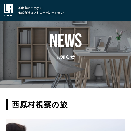
GARAGE APART
ガレージアパート
不動産のことなら
株式会社ロフトコーポレーション
G BASE
G CRAFT
NEWS
ABOUT
私たちについて
お知らせ
- 会社概要
- スタッフ紹介
FOOD
西原村視察の旅
飲食部門
- ル・カフェニシハラ
- 四季即贅喰