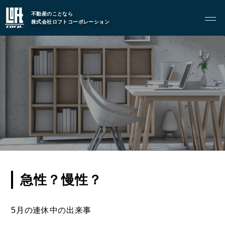
TOP
トップページ
不動産のことなら
株式会社ロフトコーポレーション
GARAGE APART
ガレージアパート
G BASE
G CRAFT
ABOUT
私たちについて
- 会社概要
急性？慢性？
- スタッフ紹介
5月の連休中の出来事
FOOD