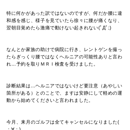
飲食部門
特に何かがあった訳ではないのですが、何だか腰に違
- ル・カフェニシハラ
和感を感じ、様子を見ていたら徐々に腰が痛くなり、
- 四季即贅喰
翌朝目覚めたら激痛で動けない起きれない(ﾟДﾟ;)
なんとか家族の助けで病院に行き、レントゲンを撮っ
たらぎっくり腰ではなくヘルニアの可能性ありと言わ
れ…予約を取りＭＲＩ検査を受けました。
診断結果は…ヘルニアではないけど要注意（あやしい
箇所がある）とのことで、ますは安静にして軽めの運
動から始めてくださいと言われました。
今月、来月のゴルフは全てキャンセルになりました(
；∀；)