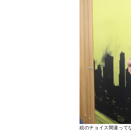
ABOUT
私たちについて
- 会社概要
- スタッフ紹介
FOOD
飲食部門
- ル・カフェニシハラ
- 四季即贅喰
絵のチョイス間違って