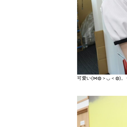
TOP
トップページ
可愛い(⋈◍＞◡＜◍)。
GARAGE APART
ガレージアパート
G BASE
G CRAFT