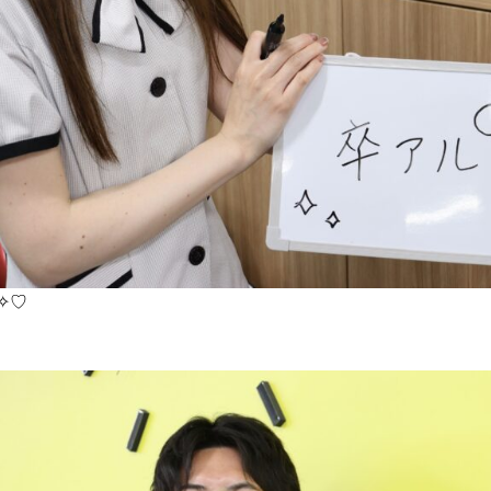
BUY
C
売買物件
✧♡
SELL
物件の売却
DEVELOP
分譲地の紹介