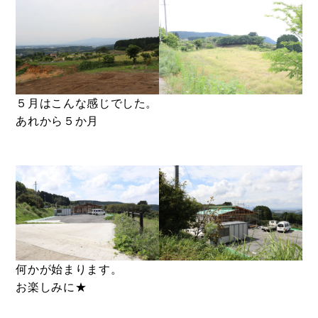
BUY
５月はこんな感じでした。
売買物件
あれから５か月
SELL
物件の売却
DEVELOP
分譲地の紹介
何かが始まります。
お楽しみに★