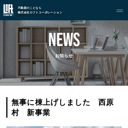
トップページ
不動産のことなら
株式会社ロフトコーポレーション
GARAGE APART
NEWS
ガレージアパート
G BASE
G CRAFT
お知らせ
ABOUT
私たちについて
- 会社概要
- スタッフ紹介
無事に棟上げしました 西原
村 新事業
FOOD
飲食部門