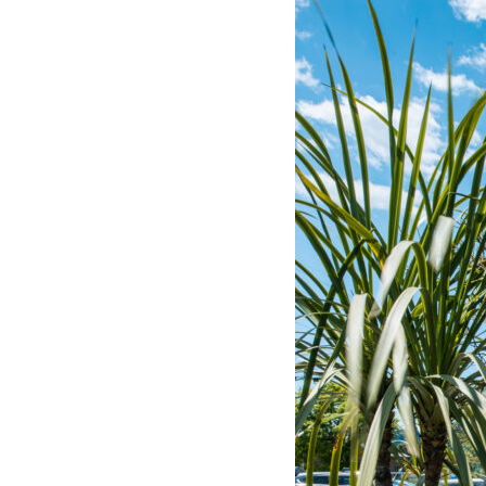
ABOUT
私たちについて
- 会社概要
- スタッフ紹介
FOOD
飲食部門
- ル・カフェニシハラ
- 四季即贅喰