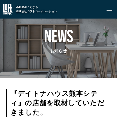
TOP
トップページ
不動産のことなら
株式会社ロフトコーポレーション
GARAGE APART
NEWS
ガレージアパート
G BASE
G CRAFT
お知らせ
ABOUT
私たちについて
- 会社概要
- スタッフ紹介
『デイトナハウス熊本シテ
ィ』の店舗を取材していただ
FOOD
きました。
飲食部門