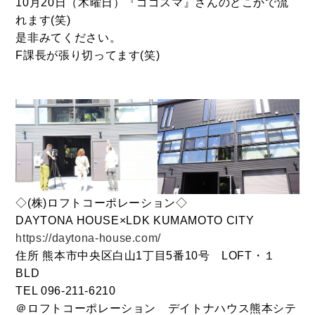
10月20日（木曜日）『ゴゴスマ』さんのどこかで流
れます(笑)
是非みてください。
F課長が張り切ってます(笑)
BUY
売買物件
SELL
物件の売却
◇(株)ロフトコーポレーション◇
DEVELOP
DAYTONA HOUSE×LDK KUMAMOTO CITY
分譲地の紹介
https://daytona-house.com/
住所 熊本市中央区白山1丁目5番10号 LOFT・１
BLD
TEL 096-211-6210
＠ロフトコーポレーション デイトナハウス熊本シテ