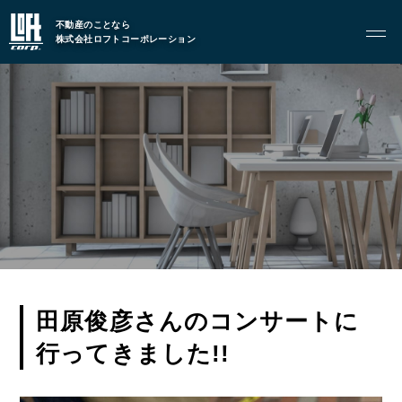
トップページ
不動産のことなら
株式会社ロフトコーポレーション
GARAGE APART
ガレージアパート
G BASE
G CRAFT
ABOUT
私たちについて
- 会社概要
- スタッフ紹介
田原俊彦さんのコンサートに
行ってきました!!
FOOD
飲食部門