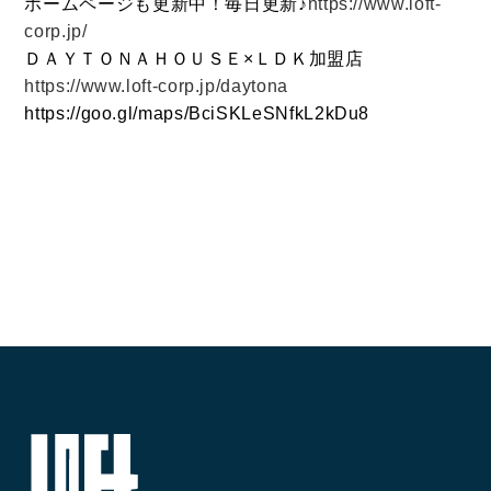
ホームページも更新中！毎日更新♪
https://www.loft-
corp.jp/
ＤＡＹＴＯＮＡＨＯＵＳＥ×ＬＤＫ加盟店
https://www.loft-corp.jp/daytona
https://goo.gl/maps/BciSKLeSNfkL2kDu8