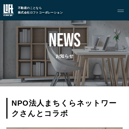
GARAGE APART
不動産のことなら
株式会社ロフトコーポレーション
ガレージアパート
G BASE
NEWS
G CRAFT
ABOUT
お知らせ
私たちについて
- 会社概要
- スタッフ紹介
NPO法人まちくらネットワー
FOOD
飲食部門
クさんとコラボ
- ル・カフェニシハラ
- 四季即贅喰