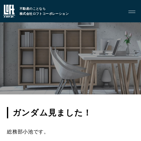
不動産のことなら
株式会社ロフトコーポレーション
GARAGE APART
ガレージアパート
G BASE
G CRAFT
ABOUT
私たちについて
- 会社概要
- スタッフ紹介
ガンダム見ました！
FOOD
飲食部門
総務部小池です。