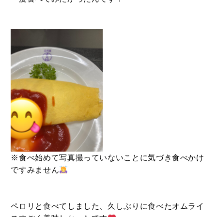
BUY
※食べ始めて写真撮っていないことに気づき食べかけ
売買物件
ですみません
SELL
ペロリと食べてしました、久しぶりに食べたオムライ
物件の売却