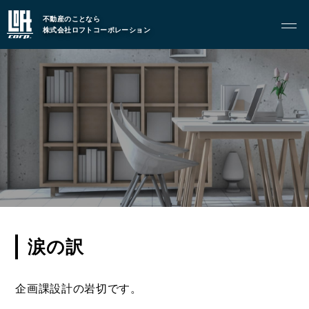
トップページ
不動産のことなら
株式会社ロフトコーポレーション
GARAGE APART
ガレージアパート
G BASE
G CRAFT
ABOUT
私たちについて
- 会社概要
- スタッフ紹介
涙の訳
FOOD
企画課設計の岩切です。
飲食部門