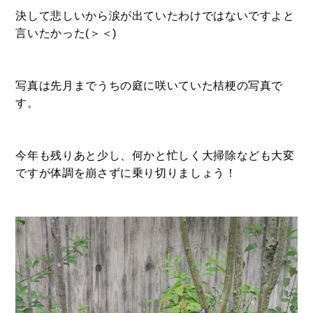
決して悲しいから涙が出ていたわけではないですよと
言いたかった(＞＜)
写真は先月までうちの庭に咲いていた桔梗の写真で
す。
BUY
売買物件
今年も残りあと少し、何かと忙しく大掃除なども大変
ですが体調を崩さずに乗り切りましょう！
SELL
物件の売却
DEVELOP
分譲地の紹介