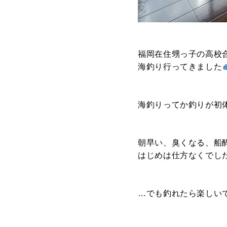
G BASE
G CRAFT
ABOUT
福岡在住甥っ子の高校
私たちについて
海釣り行ってきました
- 会社概要
- スタッフ紹介
海釣りってか釣りが初体験
FOOD
朝早い、臭くなる、船
飲食部門
はじめは仕方なくでし
- ル・カフェニシハラ
- 四季即贅喰
…でも釣れたら楽しい