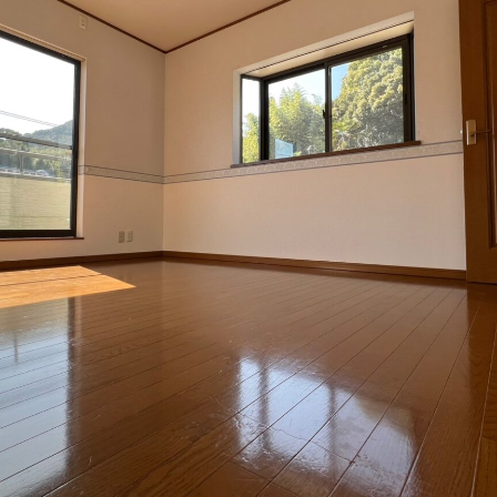
BUY
C
売買物件
SELL
物件の売却