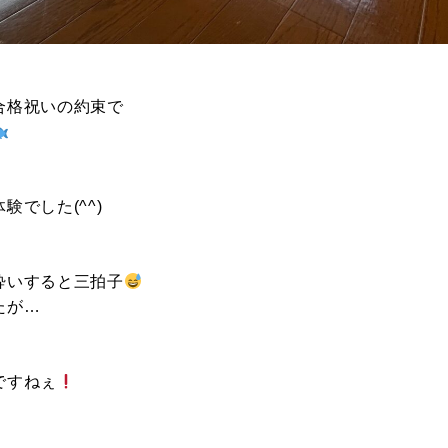
DEVELOP
分譲地の紹介
合格祝いの約束で
Fo
でした(^^)
酔いすると三拍子
たが…
ですねぇ