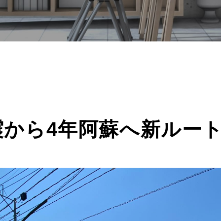
震から4年阿蘇へ新ルー