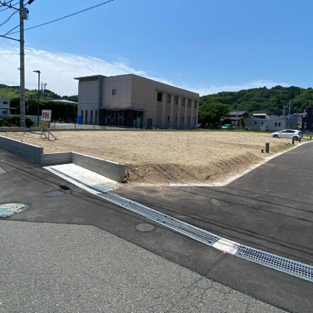
BUY
C
売買物件
SELL
物件の売却