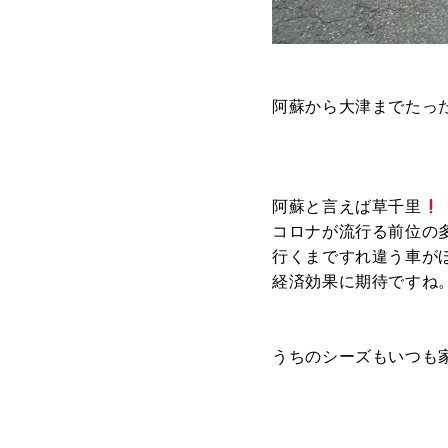
ABOUT
私たちについて
阿蘇から大津までたっ
- 会社概要
- スタッフ紹介
阿蘇と言えば草千里
FOOD
コロナが流行る前位の
飲食部門
行くまですれ違う車が
経済効果に期待ですね
- ル・カフェニシハラ
- 四季即贅喰
うちのシーズもいつも