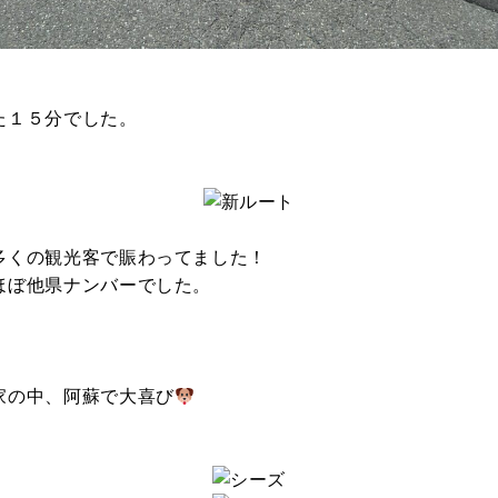
DEVELOP
分譲地の紹介
た１５分でした。
Fo
多くの観光客で賑わってました！
ほぼ他県ナンバーでした。
。
家の中、阿蘇で大喜び