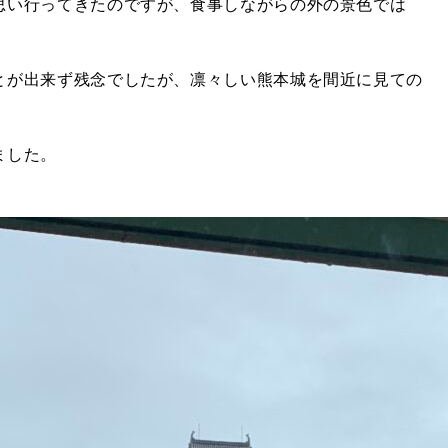
思い行ってきたのですが、食事しながらの外の景色では
とが出来ず残念でしたが、凛々しい熊本城を間近に見ての
ました。
BUY
C
売買物件