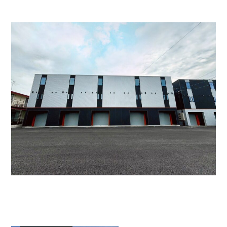
- 四季即贅喰