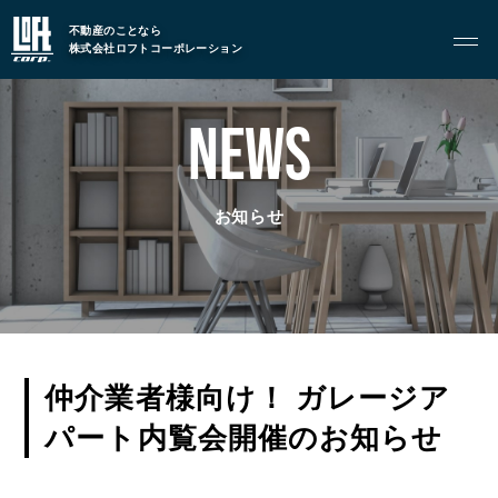
不動産のことなら
株式会社ロフトコーポレーション
GARAGE APART
ガレージアパート
NEWS
G BASE
G CRAFT
お知らせ
ABOUT
私たちについて
- 会社概要
- スタッフ紹介
仲介業者様向け！ ガレージア
FOOD
パート内覧会開催のお知らせ
飲食部門
- ル・カフェニシハラ