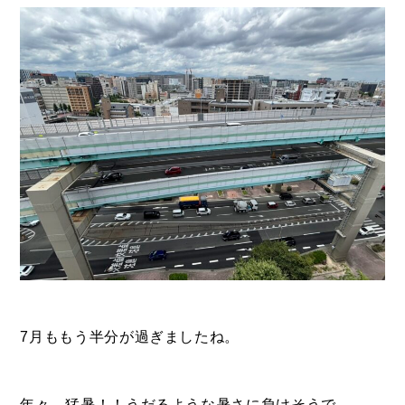
- ル・カフェニシハラ
- 四季即贅喰
7月ももう半分が過ぎましたね。
年々、猛暑！！うだるような暑さに負けそうで