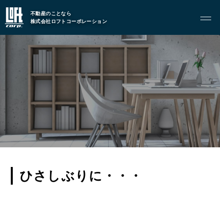
不動産のことなら
株式会社ロフトコーポレーション
GARAGE APART
ガレージアパート
G BASE
G CRAFT
ABOUT
私たちについて
- 会社概要
- スタッフ紹介
ひさしぶりに・・・
FOOD
飲食部門