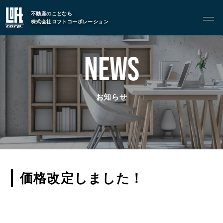
TOP
トップページ
不動産のことなら
株式会社ロフトコーポレーション
GARAGE APART
NEWS
ガレージアパート
G BASE
G CRAFT
お知らせ
ABOUT
私たちについて
- 会社概要
価格改定しました！
- スタッフ紹介
FOOD