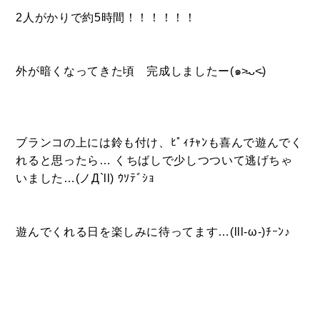
2人がかりで約5時間！！！！！！
外が暗くなってきた頃 完成しましたー(๑˃̵ᴗ˂̵)
ブランコの上には鈴も付け、ﾋﾟｨﾁｬﾝも喜んで遊んでく
れると思ったら… くちばしで少しつついて逃げちゃ
いました…(ノД`ll) ｳｿﾃﾞｼｮ
遊んでくれる日を楽しみに待ってます…(lll-ω-)ﾁｰﾝ♪