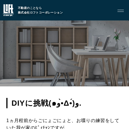
トップページ
不動産のことなら
株式会社ロフトコーポレーション
GARAGE APART
ガレージアパート
G BASE
G CRAFT
ABOUT
私たちについて
- 会社概要
- スタッフ紹介
DIYに挑戦(๑و•̀Δ•́)و.
FOOD
1ヵ月程前からごにょごにょと、お喋りの練習をして
飲食部門
いた我が家のﾋﾟｨﾁｬﾝですが、