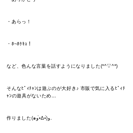
・あらっ！
BUY
・ﾎ~ﾎｹｷｮ！
売買物件
など、色んな言葉を話すようになりました(*^▽^*)
SELL
物件の売却
そんなﾋﾟｨﾁｬﾝは遊ぶのが大好き♪ 市販で気に入るﾋﾟｨﾁ
ｬﾝの遊具がないため…
DEVELOP
分譲地の紹介
作りました(๑و•̀Δ•́)و.