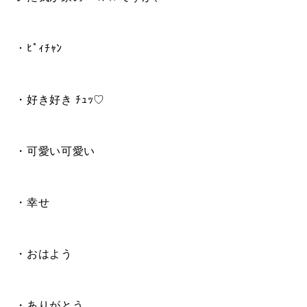
- ル・カフェニシハラ
- 四季即贅喰
・ﾋﾟｨﾁｬﾝ
・好き好き ﾁｭｯ♡
・可愛い可愛い
・幸せ
・おはよう
・ありがとう