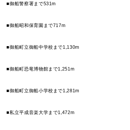
■御船警察署まで531m
■
御船昭和保育園まで717m
BUY
売買物件
■御船町立御船中学校まで1,130m
SELL
物件の売却
■御船町恐竜博物館まで1,251m
■御船町立御船小学校まで1,281m
DEVELOP
分譲地の紹介
■私立平成音楽大学まで1,472m