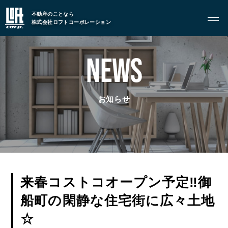
GARAGE APART
不動産のことなら
ガレージアパート
株式会社ロフトコーポレーション
G BASE
G CRAFT
NEWS
ABOUT
お知らせ
私たちについて
- 会社概要
- スタッフ紹介
FOOD
来春コストコオープン予定‼御
飲食部門
船町の閑静な住宅街に広々土地
- ル・カフェニシハラ
☆
- 四季即贅喰