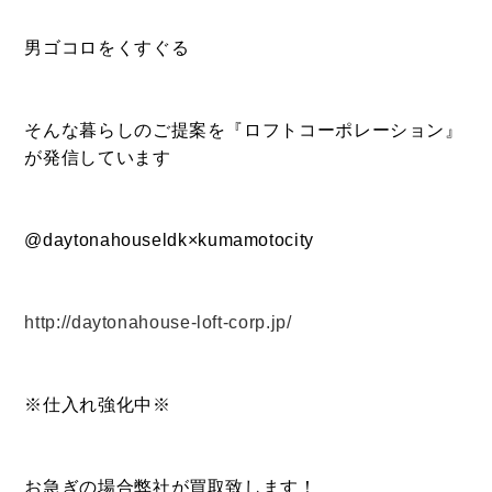
CONTACT
お問い合わせ
男ゴコロをくすぐる
コンタクトフォームからお問い合わせ
そんな暮らしのご提案を『ロフトコーポレーション』
が発信しています
LINEでお問い合わせ
096-211-6210
@daytonahouseldk×kumamotocity
受付時間 / 10:00~18:00
http://daytonahouse-loft-corp.jp/
Follow us
※仕入れ強化中※
お急ぎの場合弊社が買取致します！