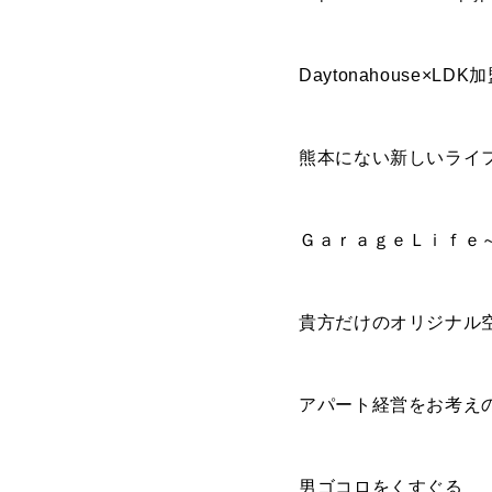
TOP
Daytonahouse×L
トップページ
熊本にない新しいライ
GARAGE APART
ガレージアパート
ＧａｒａｇｅＬｉｆｅ
G BASE
G CRAFT
貴方だけのオリジナル
ABOUT
私たちについて
アパート経営をお考え
- 会社概要
- スタッフ紹介
男ゴコロをくすぐる