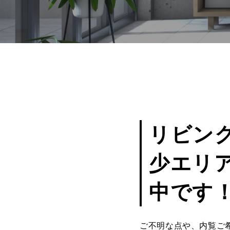
リビン
少エリ
中です
ご不明な点や、内覧ご