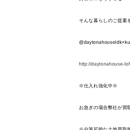
FOOD
そんな暮らしのご提案
飲食部門
- ル・カフェニシハラ
- 四季即贅喰
@daytonahouseldk×ku
http://daytonahouse-lof
※仕入れ強化中※
お急ぎの場合弊社が買
※分筆可能な土地買取