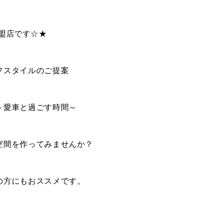
BUY
C
DK加盟店です☆★
売買物件
フスタイルのご提案
SELL
物件の売却
～愛車と過ごす時間～
DEVELOP
空間を作ってみませんか？
分譲地の紹介
の方にもおススメです。
Fo