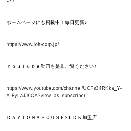
い！
ホームページにも掲載中！毎日更新♪
https://www.loft-corp.jp/
ＹｏｕＴｕｂｅ動画も是非ご覧ください♪
https://www.youtube.com/channel/UCFs34RKka_Y-
CONTACT
A-FyLaJJ6OA?view_as=subscriber
お問い合わせ
コンタクトフォームからお問い合わせ
ＤＡＹＴＯＮＡＨＯＵＳＥ×ＬＤＫ加盟店