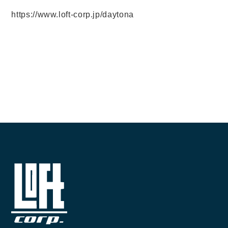
LINEでお問い合わせ
https://www.loft-corp.jp/daytona
096-211-6210
受付時間 / 10:00~18:00
Follow us