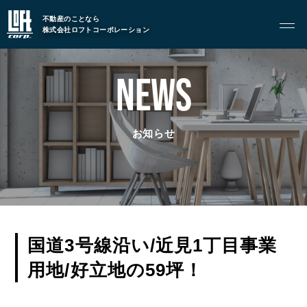
不動産のことなら
株式会社ロフトコーポレーション
GARAGE APART
ガレージアパート
NEWS
G BASE
G CRAFT
お知らせ
ABOUT
私たちについて
- 会社概要
- スタッフ紹介
国道3号線沿い/近見1丁目事業
用地/好立地の59坪！
FOOD
飲食部門