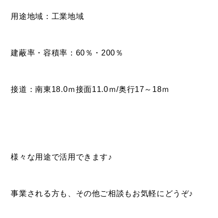
用途地域：工業地域
建蔽率・容積率：60％・200％
接道：南東18.0ｍ接面11.0ｍ/奥行17～18ｍ
BUY
売買物件
様々な用途で活用できます♪
SELL
事業される方も、その他ご相談もお気軽にどうぞ♪
物件の売却