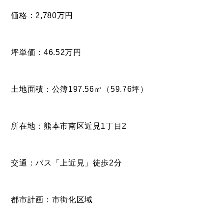
- ル・カフェニシハラ
価格：2,780万円
- 四季即贅喰
坪単価：46.52万円
土地面積：公簿197.56㎡（59.76坪）
所在地：熊本市南区近見1丁目2
交通：バス「上近見」徒歩2分
都市計画：市街化区域