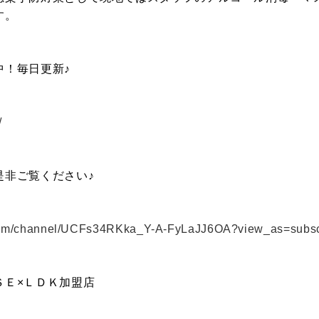
す。
中！毎日更新♪
/
是非ご覧ください♪
.com/channel/UCFs34RKka_Y-A-FyLaJJ6OA?view_as=subsc
ＳＥ×ＬＤＫ加盟店