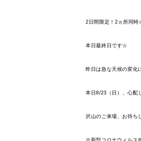
2日間限定！2ヵ所同時
GARAGE APART
ガレージアパート
G BASE
本日最終日です☆
G CRAFT
昨日は急な天候の変化
ABOUT
私たちについて
本日8/23（日）、心
- 会社概要
- スタッフ紹介
沢山のご来場、お待ち
FOOD
飲食部門
※新型コロナウィルス