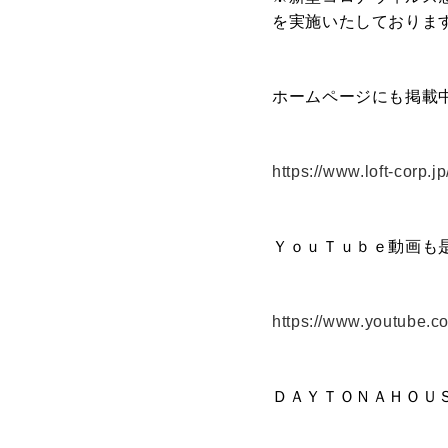
- ル・カフェニシハラ
を実施いたしておりま
- 四季即贅喰
ホームページにも掲載
https://www.loft-corp.jp
ＹｏｕＴｕｂｅ動画も
https://www.youtube
ＤＡＹＴＯＮＡＨＯＵ