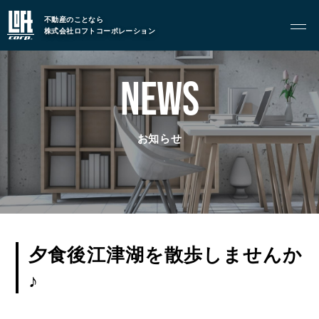
不動産のことなら
GARAGE APART
株式会社ロフトコーポレーション
ガレージアパート
G BASE
NEWS
G CRAFT
お知らせ
ABOUT
私たちについて
- 会社概要
- スタッフ紹介
夕食後江津湖を散歩しませんか
FOOD
飲食部門
♪
- ル・カフェニシハラ