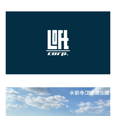
- 四季即贅喰