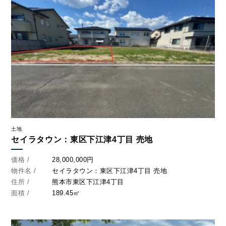
096-211-6210
受付時間 / 10:00~18:00
Follow us
土地
セイラタウン：東区下江津4丁目 売地
価格 /
28,000,000円
物件名 /
セイラタウン：東区下江津4丁目 売地
住所 /
熊本市東区下江津4丁目
面積 /
189.45㎡