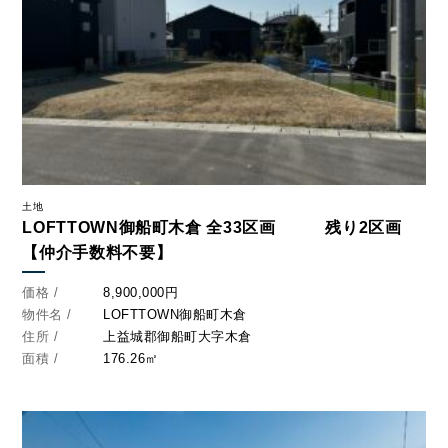
土地
LOFTTOWN御船町木倉 全33区画 残り2区画
【仲介手数料不要】
価格 /
8,900,000円
物件名 /
LOFTTOWN御船町木倉
住所 /
上益城郡御船町大字木倉
面積 /
176.26㎡