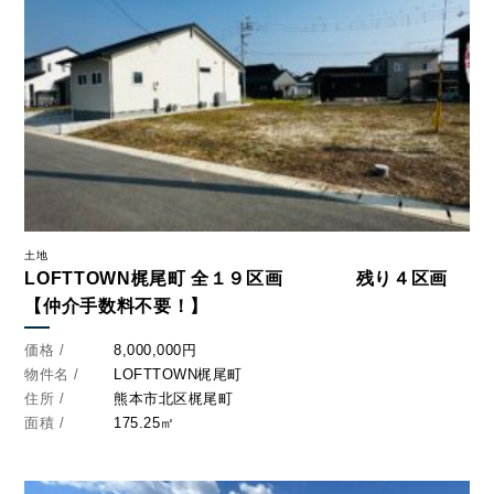
土地
LOFTTOWN梶尾町 全１９区画 残り４区画
【仲介手数料不要！】
CONTACT
価格 /
8,000,000円
お問い合わせ
物件名 /
LOFTTOWN梶尾町
住所 /
熊本市北区梶尾町
コンタクトフォームからお問い合わせ
面積 /
175.25㎡
LINEでお問い合わせ