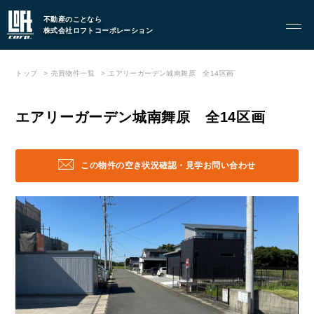
不動産のことなら
株式会社ロフトコーポレーション
FOOD
飲食部門
トップ
売買物件一覧
エアリーガーデン城南舞原 全14区画
- ル・カフェニシハラ
- 四季即贅喰
エアリーガーデン城南舞原 全14区画
この物件の空き状況確認・見学お問い合わせ