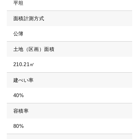
SELL
平坦
物件の売却
面積計測方式
DEVELOP
公簿
分譲地の紹介
土地（区画）面積
210.21㎡
建ぺい率
40%
容積率
80%