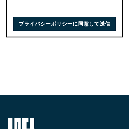
答を行うため、②弊社の商品、サービスのご案内のた
めの２点においてのみ使用させていただきます。
【免責事項】
当サイトでは、以下の場合を除き、お客様本人の許可
なく第三者に個人情報を開示することはございませ
ん。
１.国の機関若しくは地方公共団体又はその委託を受け
たものが法令の定める事務を遂行することに対して協
力する必要がある場合で、お客様本人の同意を得るこ
とによりその事務の遂行に支障を及ぼす恐れがある場
合
2.裁判所・検察庁・警察・弁護士会・消費者センター
又はこれらに準じた権限を有する機関から、個人情報
についての開示を求められた場合
3.お客様本人から明示的に第三者への開示又は提供を
求められた場合