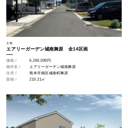
096-211-6210
受付時間 / 10:00~18:00
Follow us
土地
エアリーガーデン城南舞原 全14区画
価格 /
6,260,000円
物件名 /
エアリーガーデン城南舞原
住所 /
熊本市南区城南町舞原
面積 /
210.21㎡