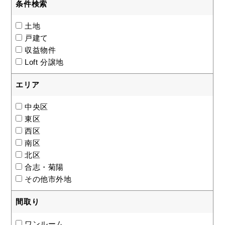
条件検索
土地
戸建て
収益物件
Loft 分譲地
エリア
中央区
東区
西区
南区
北区
合志・菊陽
その他市外地
間取り
ワンルーム