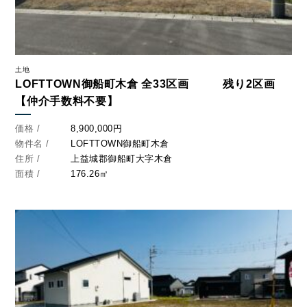
土地
LOFTTOWN御船町木倉 全33区画 残り2区画
【仲介手数料不要】
価格 /
8,900,000円
物件名 /
LOFTTOWN御船町木倉
住所 /
上益城郡御船町大字木倉
面積 /
176.26㎡