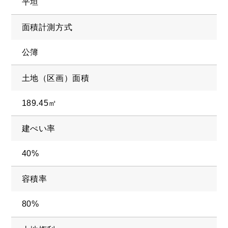
平坦
面積計測方式
DEVELOP
分譲地の紹介
公簿
土地（区画）面積
189.45㎡
建ぺい率
40%
容積率
80%