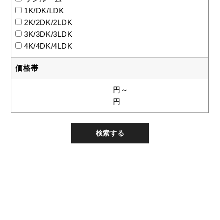
1K/DK/LDK
2K/2DK/2LDK
3K/3DK/3LDK
4K/4DK/4LDK
価格帯
円～
円