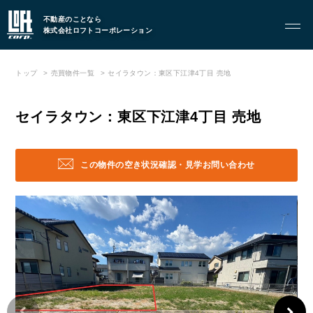
不動産のことなら
株式会社ロフトコーポレーション
FOOD
飲食部門
トップ
売買物件一覧
セイラタウン：東区下江津4丁目 売地
- ル・カフェニシハラ
- 四季即贅喰
セイラタウン：東区下江津4丁目 売地
この物件の空き状況確認・見学お問い合わせ