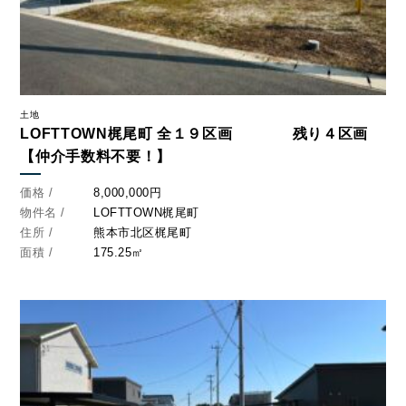
土地
LOFTTOWN梶尾町 全１９区画 残り４区画
【仲介手数料不要！】
価格 /
8,000,000円
物件名 /
LOFTTOWN梶尾町
CONTACT
住所 /
熊本市北区梶尾町
お問い合わせ
面積 /
175.25㎡
コンタクトフォームからお問い合わせ
LINEでお問い合わせ