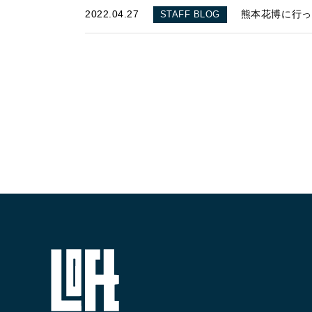
2022.04.27
熊本花博に行っ
STAFF BLOG
ABOUT
私たちについて
- 会社概要
- スタッフ紹介
FOOD
飲食部門
- ル・カフェニシハラ
- 四季即贅喰