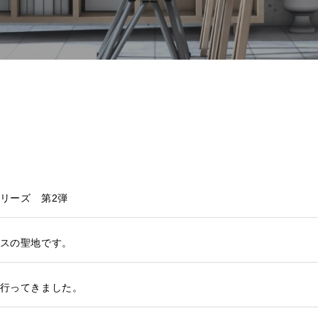
BUY
C
売買物件
リーズ 第2弾
SELL
物件の売却
スの聖地です。
行ってきました。
DEVELOP
分譲地の紹介