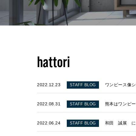
hattori
TOP
トップページ
2022.12.23
ワンピース像シ
STAFF BLOG
GARAGE APART
ガレージアパート
2022.08.31
熊本はワンピー
STAFF BLOG
G BASE
2022.06.24
和田 誠展 に
STAFF BLOG
G CRAFT