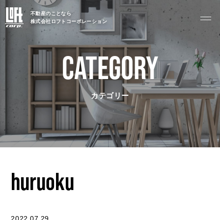
TOP
不動産のことなら
トップページ
株式会社ロフトコーポレーション
CATEGORY
GARAGE APART
ガレージアパート
G BASE
カテゴリー
G CRAFT
ABOUT
私たちについて
huruoku
- 会社概要
- スタッフ紹介
2022.07.29