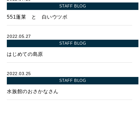
FOOD
STAFF BLOG
飲食部門
551蓬莱 と 白いウツボ
- ル・カフェニシハラ
- 四季即贅喰
2022.05.27
STAFF BLOG
はじめての島原
2022.03.25
STAFF BLOG
水族館のおさかなさん
BUY
売買物件