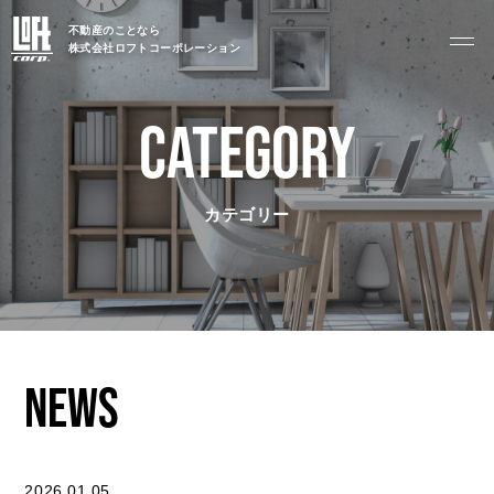
不動産のことなら
株式会社ロフトコーポレーション
GARAGE APART
ガレージアパート
CATEGORY
G BASE
G CRAFT
カテゴリー
ABOUT
私たちについて
- 会社概要
- スタッフ紹介
NEWS
FOOD
飲食部門
- ル・カフェニシハラ
2026.01.05