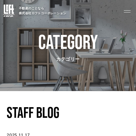
不動産のことなら
株式会社ロフトコーポレーション
GARAGE APART
ガレージアパート
CATEGORY
G BASE
G CRAFT
カテゴリー
ABOUT
私たちについて
- 会社概要
- スタッフ紹介
STAFF BLOG
FOOD
飲食部門
- ル・カフェニシハラ
2025.11.17